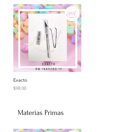
Exacto
Herramientas con espát
Precio
Precio
$98.00
$120.00
Materias Primas