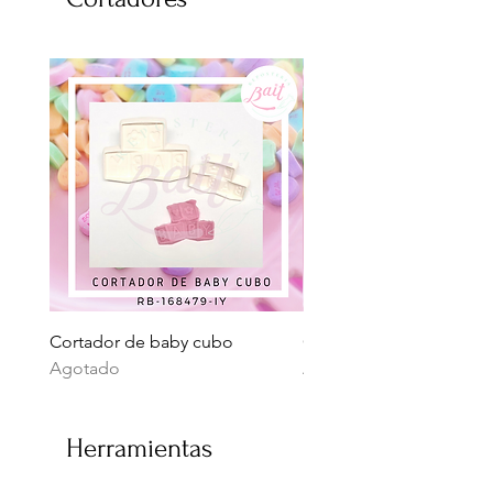
Cortador de baby cubo
Cortador Suculenta
Agotado
Agotado
Herramientas